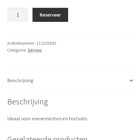
Pitcher
Reserveer
2,2
liter
onbreekbaar
(kunststof)
Artikelnummer:
112103892
Categorie:
Servies
aantal
Beschrijving
Beschrijving
Ideaal voor evenementen en festivals.
Gerelateerde producten