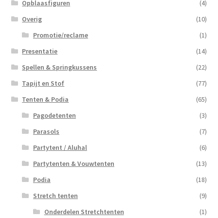
Opblaasfiguren
(4)
Overig
(10)
Promotie/reclame
(1)
Presentatie
(14)
Spellen & Springkussens
(22)
Tapijt en Stof
(77)
Tenten & Podia
(65)
Pagodetenten
(3)
Parasols
(7)
Partytent / Aluhal
(6)
Partytenten & Vouwtenten
(13)
Podia
(18)
Stretch tenten
(9)
Onderdelen Stretchtenten
(1)