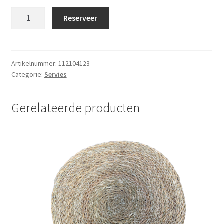
Theezakjeshouder
Reserveer
glas
(schotel)
10cm
aantal
Artikelnummer:
112104123
Categorie:
Servies
Gerelateerde producten