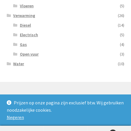
Vloeren
(5)
Verwarming
(26)
Diesel
(14)
Electrisch
(5)
Gas
(4)
Open vuur
(3)
Water
(10)
Prijzen op onze pagina zijn exclusief btw. Wij gebruiken
© Nooijens Verhuur 2026
noodzakelijke cookies.
Privacybeleid
Gebouwd met WooCommerce
.
Negeren