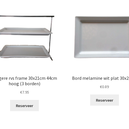
gere rvs frame 30x21cm 44cm
Bord melamine wit plat 30x
hoog (3 borden)
€
0.89
€
7.95
Reserveer
Reserveer