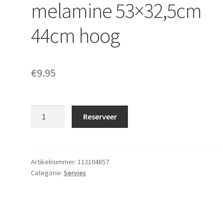
melamine 53×32,5cm
44cm hoog
€
9.95
Etagere
Reserveer
rvs
2x
bord
melamine
Artikelnummer:
112104857
Categorie:
Servies
53x32,5cm
44cm
hoog
aantal