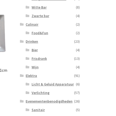
Witte Bar
(8)
Zwarte bar
(4)
Culinair
(2)
Food&Fun
(2)
Drinken
(23)
Bier
(4)
Frisdrank
(13)
Wijn
(4)
21cm
Elektra
(91)
Licht & Geluid Apparatuur
(6)
Verlichting
(57)
Evenementenbenodigdheden
(26)
Sanitair
(5)