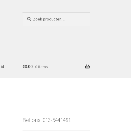
Zoeken
Zoeken
naar:
eid
€
0.00
0 items
Bel ons: 013-5441481