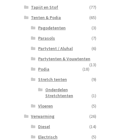
Tapijt en Stof
(77)
Tenten & Podia
(65)
Pagodetenten
(3)
Parasols
(7)
Partytent / Aluhal
(6)
Partytenten & Vouwtenten
(13)
Podia
(18)
Stretch tenten
(9)
Onderdelen
Stretchtenten
(1)
Vloeren
(5)
Verwarming
(26)
Diesel
(14)
Electrisch
(5)