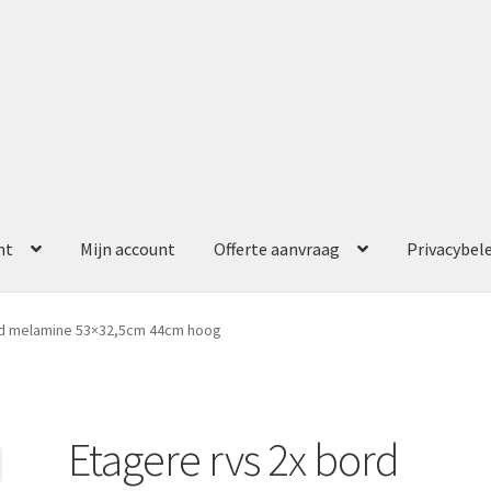
nt
Mijn account
Offerte aanvraag
Privacybel
ccount
Offerte aanvraag
Privacybeleid
rd melamine 53×32,5cm 44cm hoog
Etagere rvs 2x bord