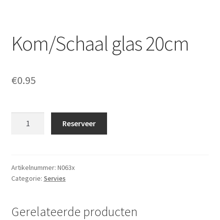
Offerte aanvraag
Kom/Schaal glas 20cm
Privacybeleid
€
0.95
Kom/Schaal
Reserveer
glas
20cm
aantal
Artikelnummer:
N063x
Categorie:
Servies
Gerelateerde producten