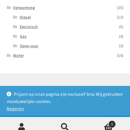
Verwarming
(25)
Diesel
(13)
Electrisch
(5)
Gas
(4)
Open vuur
(3)
Water
(10)
Prijzen op onze pagina zijn exclusief btw. Wij gebruiken
© Nooijens Verhuur 2026
noodzakelijke cookies.
Privacybeleid
Gebouwd met WooCommerce
.
Negeren
0