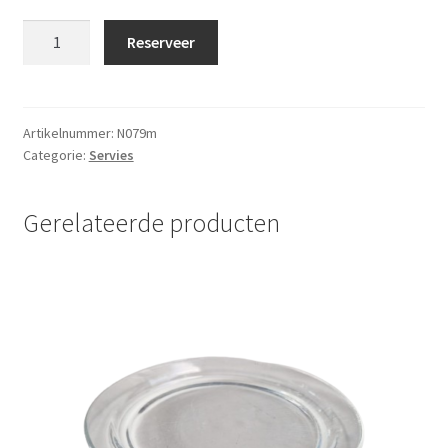
Suiker
Reserveer
en
Melk
stel
Modern
Artikelnummer:
N079m
Categorie:
Servies
3
vaks
aantal
Gerelateerde producten