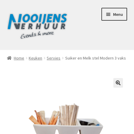
Ga
Ga
Menu
door
naar
naar
de
navigatie
inhoud
Home
Home
Keuken
Servies
Suiker en Melk stel Modern 3 vaks
Afhaalbox Tilburg
Assortiment
🔍
Totaal Concept Voor Je Bruiloft
Mijn account
Offerte aanvraag