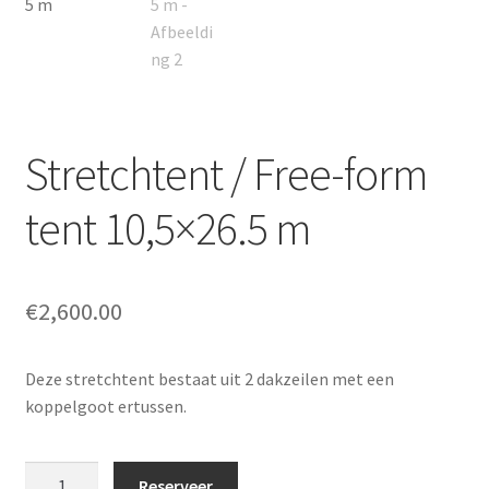
Stretchtent / Free-form
tent 10,5×26.5 m
€
2,600.00
Deze stretchtent bestaat uit 2 dakzeilen met een
koppelgoot ertussen.
Stretchtent
Reserveer