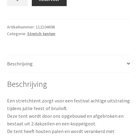
/
Free-
form
tent
Artikelnummer:
112104698
Categorie:
Stretch tenten
10,5x26.5
m
aantal
Beschrijving
Beschrijving
Een stretchtent zorgt voor een festival achtige uitstraling
tijdens jullie feest of bruiloft.
Deze tent wordt door ons opgebouwd en afgebroken en
bestaat uit 2 dakzeilen en een koppelgoot.
De tent heeft houten palen en wordt verankerd met