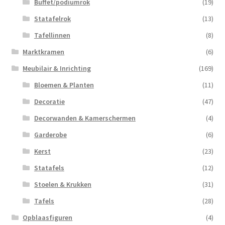
Buffet/podiumrok
(19)
Statafelrok
(13)
Tafellinnen
(8)
Marktkramen
(6)
Meubilair & Inrichting
(169)
Bloemen & Planten
(11)
Decoratie
(47)
Decorwanden & Kamerschermen
(4)
Garderobe
(6)
Kerst
(23)
Statafels
(12)
Stoelen & Krukken
(31)
Tafels
(28)
Opblaasfiguren
(4)