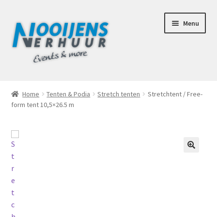
Ga
Ga
Menu
door
naar
naar
de
navigatie
inhoud
Home
Home
Tenten & Podia
Stretch tenten
Stretchtent / Free-
form tent 10,5×26.5 m
Afhaalbox Tilburg
Assortiment
Totaal Concept Voor Je Bruiloft
🔍
Mijn account
Offerte aanvraag