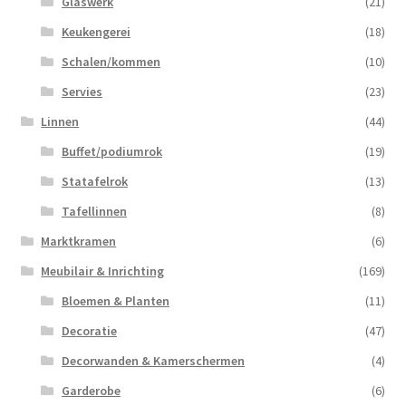
Glaswerk
(21)
Keukengerei
(18)
Schalen/kommen
(10)
Servies
(23)
Linnen
(44)
Buffet/podiumrok
(19)
Statafelrok
(13)
Tafellinnen
(8)
Marktkramen
(6)
Meubilair & Inrichting
(169)
Bloemen & Planten
(11)
Decoratie
(47)
Decorwanden & Kamerschermen
(4)
Garderobe
(6)