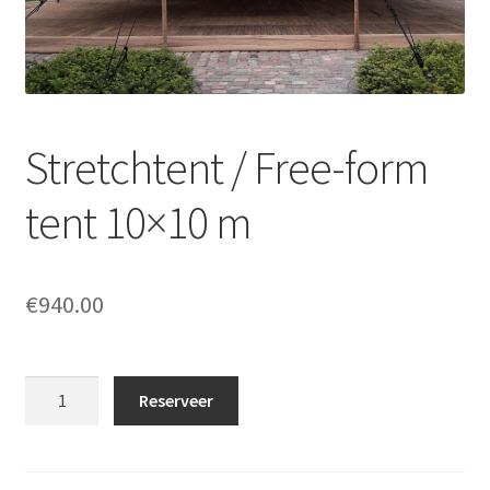
Offerte aanvraag
Privacybeleid
Stretchtent / Free-form
tent 10×10 m
€
940.00
Stretchtent
Reserveer
/
Free-
form