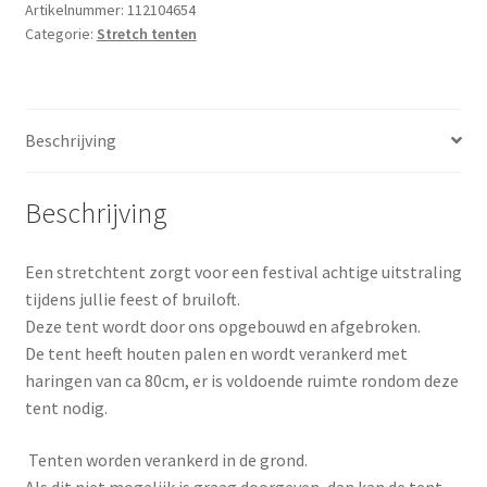
tent
Artikelnummer:
112104654
Categorie:
Stretch tenten
10x10
m
aantal
Beschrijving
Beschrijving
Een stretchtent zorgt voor een festival achtige uitstraling
tijdens jullie feest of bruiloft.
Deze tent wordt door ons opgebouwd en afgebroken.
De tent heeft houten palen en wordt verankerd met
haringen van ca 80cm, er is voldoende ruimte rondom deze
tent nodig.
Tenten worden verankerd in de grond.
Als dit niet mogelijk is graag doorgeven, dan kan de tent