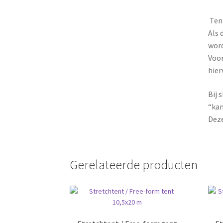
Tent
Als 
word
Voor
hier
Bij 
“kam
Deze
Gerelateerde producten