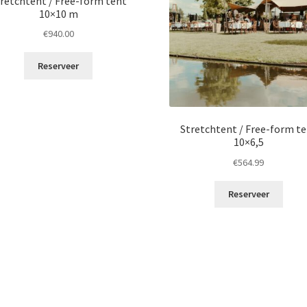
retchtent / Free-form tent
10×10 m
€
940.00
Reserveer
Stretchtent / Free-form t
10×6,5
€
564.99
Reserveer