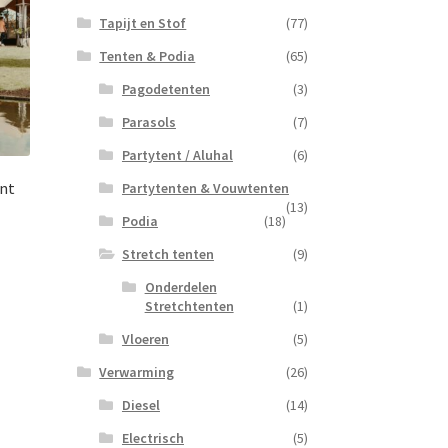
Tapijt en Stof
(77)
Tenten & Podia
(65)
Pagodetenten
(3)
Parasols
(7)
Partytent / Aluhal
(6)
ent
Partytenten & Vouwtenten
(13)
Podia
(18)
Stretch tenten
(9)
Onderdelen
Stretchtenten
(1)
Vloeren
(5)
Verwarming
(26)
Diesel
(14)
Electrisch
(5)