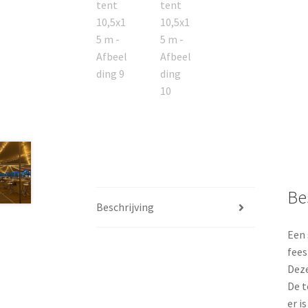
Be
Beschrijving
Een 
fees
Deze
De t
er i