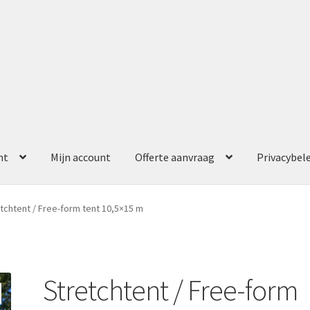
nt
Mijn account
Offerte aanvraag
Privacybel
ccount
Offerte aanvraag
Privacybeleid
tchtent / Free-form tent 10,5×15 m
Stretchtent / Free-form