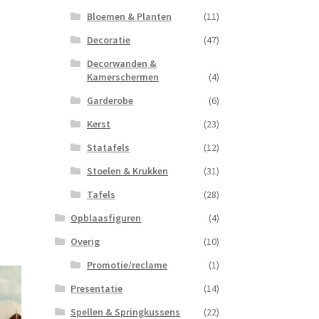
Bloemen & Planten
(11)
Decoratie
(47)
Decorwanden &
Kamerschermen
(4)
Garderobe
(6)
Kerst
(23)
Statafels
(12)
Stoelen & Krukken
(31)
Tafels
(28)
Opblaasfiguren
(4)
Overig
(10)
Promotie/reclame
(1)
Presentatie
(14)
Spellen & Springkussens
(22)