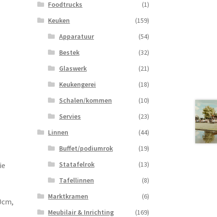
Foodtrucks
(1)
Keuken
(159)
Apparatuur
(54)
Bestek
(32)
Glaswerk
(21)
Keukengerei
(18)
Schalen/kommen
(10)
Servies
(23)
Linnen
(44)
Buffet/podiumrok
(19)
Statafelrok
(13)
ie
Tafellinnen
(8)
Marktkramen
(6)
0cm,
Meubilair & Inrichting
(169)