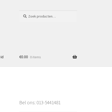
Zoeken
Zoeken
naar:
eid
€
0.00
0 items
Bel ons: 013-5441481