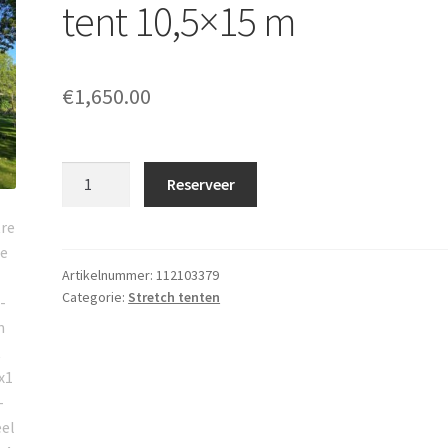
tent 10,5×15 m
€
1,650.00
Stretchtent
Reserveer
/
Free-
form
tent
Artikelnummer:
112103379
Categorie:
Stretch tenten
10,5x15
m
aantal