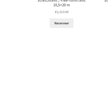
Stretchtent / Free-form tent
St
10,5×20 m
€
2,310.00
Reserveer