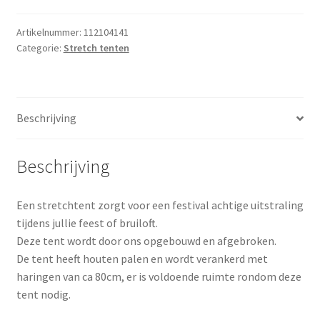
form
tent
Artikelnummer:
112104141
Categorie:
Stretch tenten
10,5x20
m
aantal
Beschrijving
Beschrijving
Een stretchtent zorgt voor een festival achtige uitstraling
tijdens jullie feest of bruiloft.
Deze tent wordt door ons opgebouwd en afgebroken.
De tent heeft houten palen en wordt verankerd met
haringen van ca 80cm, er is voldoende ruimte rondom deze
tent nodig.