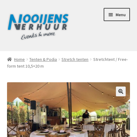
Ga
Ga
Menu
door
naar
naar
de
navigatie
inhoud
Home
Home
Tenten & Podia
Stretch tenten
Stretchtent / Free-
form tent 10,5×20 m
Afhaalbox Tilburg
Assortiment
Totaal Concept Voor Je Bruiloft
🔍
Mijn account
Offerte aanvraag