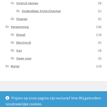
Stretch tenten
(9)
Onderdelen Stretchtenten
(1)
Vloeren
(5)
Verwarming
(26)
Diesel
(14)
Electrisch
(5)
Gas
(4)
Open vuur
(3)
Water
(10)
Prijzen op onze pagina zijn exclusief btw. Wij gebruiken
© Nooijens Verhuur 2026
noodzakelijke cookies.
Privacybeleid
Gebouwd met WooCommerce
.