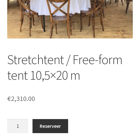
Offerte aanvraag
Privacybeleid
Stretchtent / Free-form
tent 10,5×20 m
€
2,310.00
Stretchtent
Reserveer
/
Free-