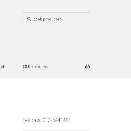
Zoeken
Zoeken
naar:
eid
€
0.00
0 items
Bel ons: 013-5441481