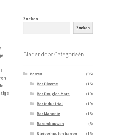
Zoeken
Zoeken
n
Blader door Categorieën
je
of
Barren
(96)
ren
Bar Diverse
(16)
de
htige
Bar Douglas Marc
(10)
Bar industrial
(19)
Bar Mahonie
(16)
Barombouwen
(6)
Steigerhouten barren
(16)