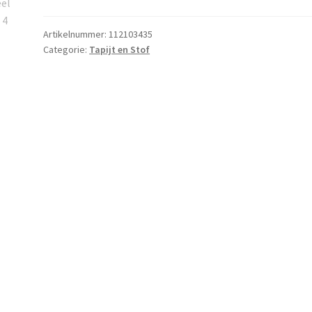
meter
zelf
Artikelnummer:
112103435
Categorie:
Tapijt en Stof
ophangen
aantal