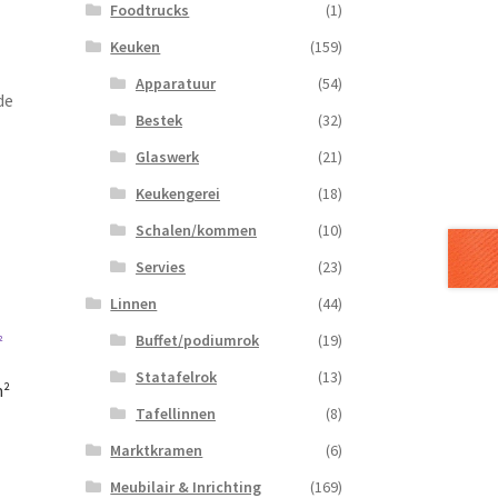
Foodtrucks
(1)
Keuken
(159)
Apparatuur
(54)
de
Bestek
(32)
Glaswerk
(21)
Keukengerei
(18)
Schalen/kommen
(10)
Servies
(23)
Linnen
(44)
Buffet/podiumrok
(19)
Statafelrok
(13)
m²
Tafellinnen
(8)
Marktkramen
(6)
Meubilair & Inrichting
(169)