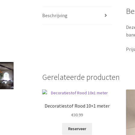
Be
Beschrijving
Deze
bane
Prij
Gerelateerde producten
Decoratiestof Rood 10×1 meter
€
30.99
Reserveer