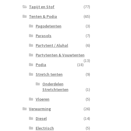
Tapijt en Stof
(77)
Tenten & Podia
(65)
Pagodetenten
(3)
Parasols
(7)
Partytent / Aluhal
(6)
Partytenten & Vouwtenten
(13)
Podia
(18)
Stretch tenten
(9)
Onderdelen
Stretchtenten
(1)
Vloeren
(5)
Verwarming
(26)
Diesel
(14)
Electrisch
(5)