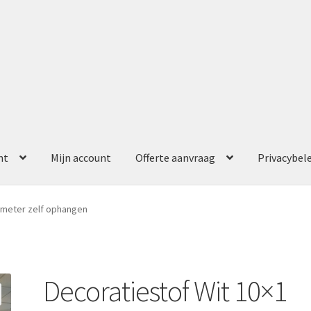
nt
Mijn account
Offerte aanvraag
Privacybel
ccount
Offerte aanvraag
Privacybeleid
 meter zelf ophangen
Decoratiestof Wit 10×1