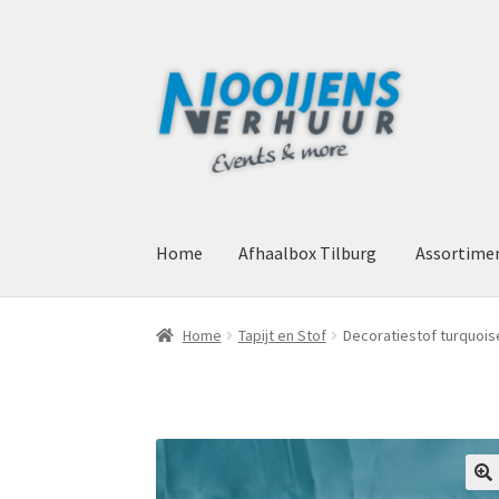
Ga
Ga
door
naar
naar
de
navigatie
inhoud
Home
Afhaalbox Tilburg
Assortime
Home
Afhaalbox Tilburg
Assortiment
Mijn a
Home
Tapijt en Stof
Decoratiestof turquois