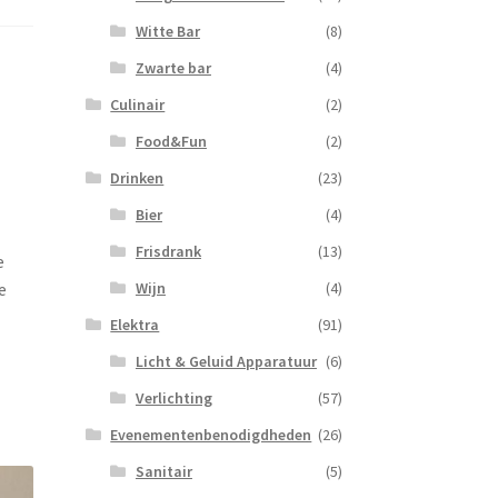
Witte Bar
(8)
Zwarte bar
(4)
Culinair
(2)
Food&Fun
(2)
Drinken
(23)
Bier
(4)
Frisdrank
(13)
e
e
Wijn
(4)
Elektra
(91)
Licht & Geluid Apparatuur
(6)
Verlichting
(57)
Evenementenbenodigdheden
(26)
Sanitair
(5)