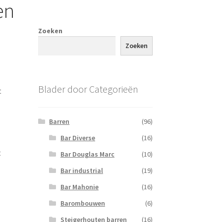
en
Zoeken
Zoeken
Blader door Categorieën
t
Barren
(96)
Bar Diverse
(16)
t
Bar Douglas Marc
(10)
Bar industrial
(19)
Bar Mahonie
(16)
Barombouwen
(6)
Steigerhouten barren
(16)