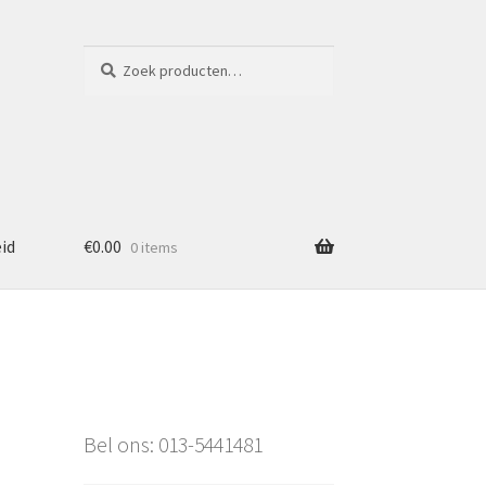
Zoeken
Zoeken
naar:
eid
€
0.00
0 items
Bel ons: 013-5441481