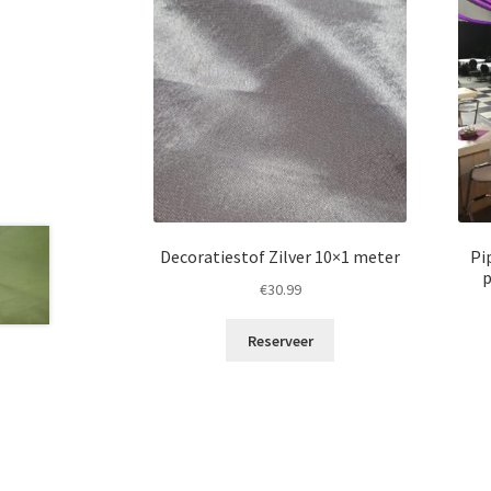
Decoratiestof Zilver 10×1 meter
Pi
p
€
30.99
Reserveer