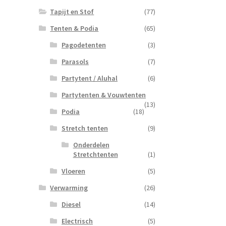
Tapijt en Stof
(77)
Tenten & Podia
(65)
Pagodetenten
(3)
Parasols
(7)
Partytent / Aluhal
(6)
Partytenten & Vouwtenten
(13)
Podia
(18)
Stretch tenten
(9)
Onderdelen
Stretchtenten
(1)
Vloeren
(5)
Verwarming
(26)
Diesel
(14)
Electrisch
(5)