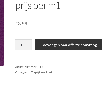
prijs per m1
€
8.99
Paarse
Toevoegen aan offerte aanvraag
loper
2m
breed,
prijs
Artikelnummer:
J121
Categorie:
Tapijt en Stof
per
m1
aantal