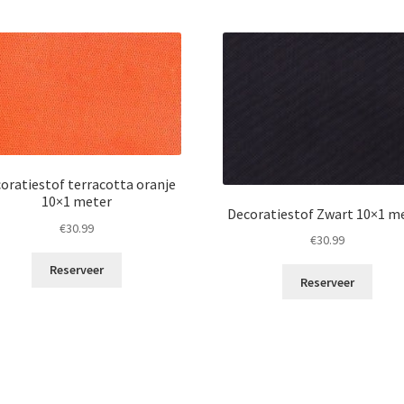
oratiestof terracotta oranje
10×1 meter
Decoratiestof Zwart 10×1 m
€
30.99
€
30.99
Reserveer
Reserveer