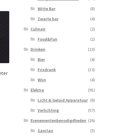
Witte Bar
(8)
Zwarte bar
(4)
Culinair
(2)
Food&Fun
(2)
Drinken
(23)
Bier
(4)
Frisdrank
(13)
eter
Wijn
(4)
Elektra
(91)
Licht & Geluid Apparatuur
(6)
Verlichting
(57)
Evenementenbenodigdheden
(26)
Sanitair
(5)