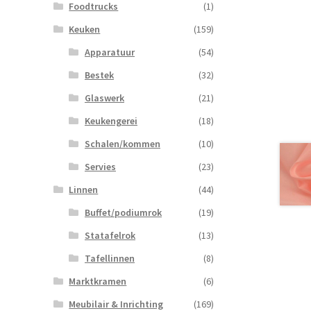
Foodtrucks
(1)
Keuken
(159)
Apparatuur
(54)
Bestek
(32)
Glaswerk
(21)
Keukengerei
(18)
Schalen/kommen
(10)
Servies
(23)
Linnen
(44)
Buffet/podiumrok
(19)
Statafelrok
(13)
Tafellinnen
(8)
Marktkramen
(6)
Meubilair & Inrichting
(169)