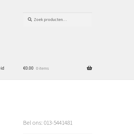
Zoeken
Zoeken
naar:
eid
€
0.00
0 items
Bel ons: 013-5441481