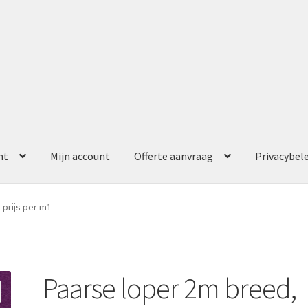
nt
Mijn account
Offerte aanvraag
Privacybel
ccount
Offerte aanvraag
Privacybeleid
 prijs per m1
Paarse loper 2m breed,