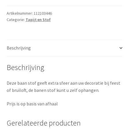
meter
zelf
Artikelnummer:
112103446
Categorie:
Tapijt en Stof
ophangen
aantal
Beschrijving
Beschrijving
Deze baan stof geeft extra sfeer aan uw decoratie bij feest
of bruiloft, de banen stof kunt u zelf ophangen.
Prijs is op basis van afhaal
Gerelateerde producten