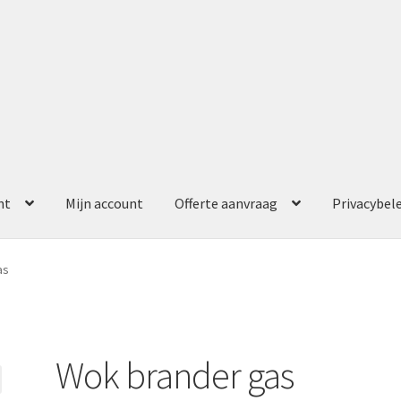
nt
Mijn account
Offerte aanvraag
Privacybel
ccount
Offerte aanvraag
Privacybeleid
as
Wok brander gas