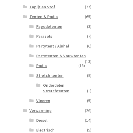
Tapijt en Stof
(77)
Tenten & Podia
(65)
Pagodetenten
(3)
Parasols
(7)
Partytent / Aluhal
(6)
Partytenten & Vouwtenten
(13)
Podia
(18)
Stretch tenten
(9)
Onderdelen
Stretchtenten
(1)
Vloeren
(5)
Verwarming
(26)
Diesel
(14)
Electrisch
(5)