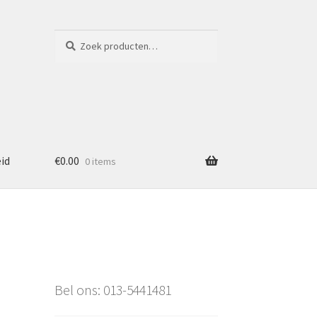
Zoeken
Zoeken
naar:
eid
€
0.00
0 items
Bel ons: 013-5441481