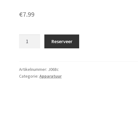
€
7.99
Wok
Reserveer
brander
gas
aantal
Artikelnummer:
J068c
Categorie:
Apparatuur