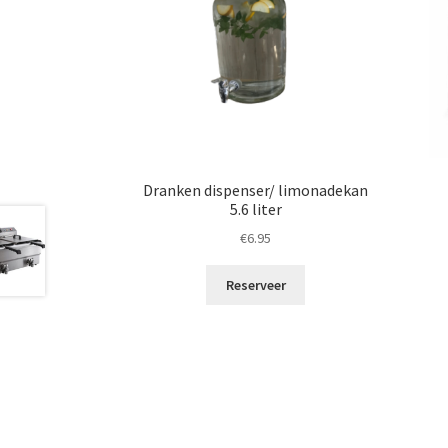
Dranken dispenser/ limonadekan
5.6 liter
€
6.95
Reserveer