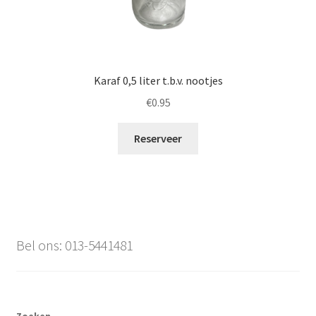
Karaf 0,5 liter t.b.v. nootjes
€
0.95
Reserveer
Bel ons: 013-5441481
Zoeken