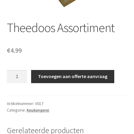
Offerte aanvraag
Theedoos Assortiment
Privacybeleid
€
4.99
Theedoos
Toevoegen aan offerte aanvraag
Assortiment
aantal
Artikelnummer:
V017
Categorie:
Keukengerei
Gerelateerde producten