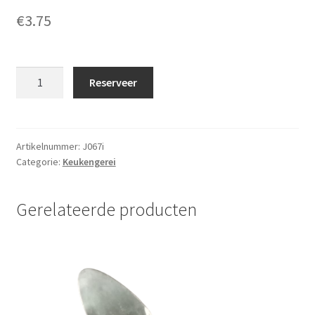
€
3.75
Zoutstrooier
Reserveer
(zoutpot)
aantal
Artikelnummer:
J067i
Categorie:
Keukengerei
Gerelateerde producten