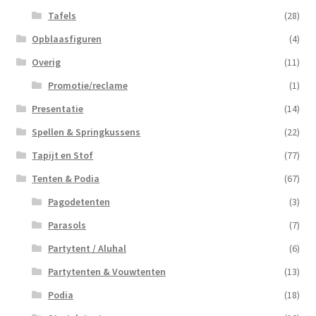
Tafels
(28)
Opblaasfiguren
(4)
Overig
(11)
Promotie/reclame
(1)
Presentatie
(14)
Spellen & Springkussens
(22)
Tapijt en Stof
(77)
Tenten & Podia
(67)
Pagodetenten
(3)
Parasols
(7)
Partytent / Aluhal
(6)
Partytenten & Vouwtenten
(13)
Podia
(18)