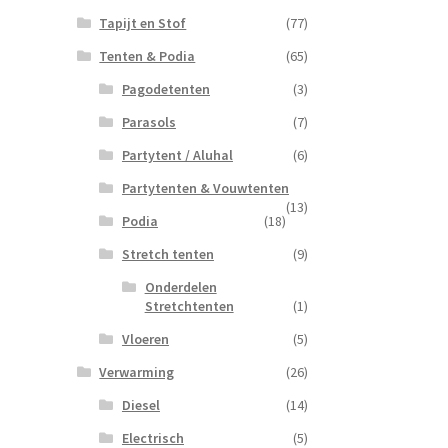
Tapijt en Stof
(77)
Tenten & Podia
(65)
Pagodetenten
(3)
Parasols
(7)
Partytent / Aluhal
(6)
Partytenten & Vouwtenten
(13)
Podia
(18)
Stretch tenten
(9)
Onderdelen
Stretchtenten
(1)
Vloeren
(5)
Verwarming
(26)
Diesel
(14)
Electrisch
(5)