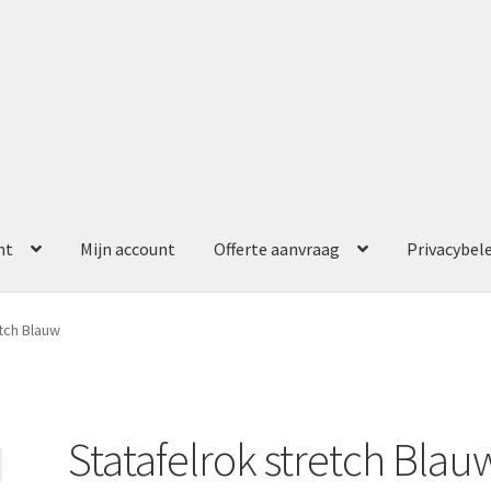
nt
Mijn account
Offerte aanvraag
Privacybel
ccount
Offerte aanvraag
Privacybeleid
tch Blauw
Statafelrok stretch Blau