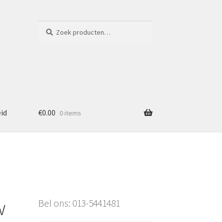
Zoeken
Zoeken
naar:
eid
€
0.00
0 items
w
Bel ons: 013-5441481