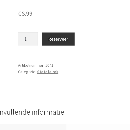
€
8.99
Statafelrok
Reserveer
stretch
Blauw
aantal
Artikelnummer:
J041
Categorie:
Statafelrok
nvullende informatie