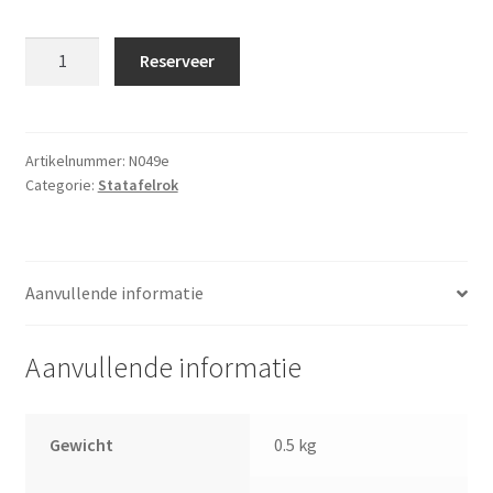
Statafelrok
Reserveer
stretch
Bordeaux
rood
aantal
Artikelnummer:
N049e
Categorie:
Statafelrok
Aanvullende informatie
Aanvullende informatie
Gewicht
0.5 kg