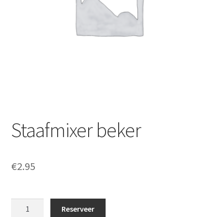
Offerte aanvraag
Privacybeleid
Staafmixer beker
€
2.95
Staafmixer
Reserveer
beker