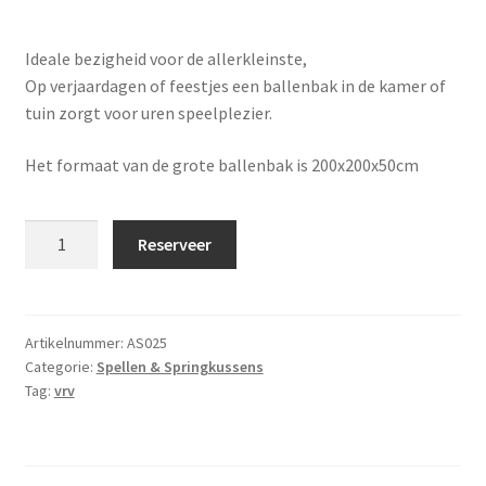
Ideale bezigheid voor de allerkleinste,
Op verjaardagen of feestjes een ballenbak in de kamer of
tuin zorgt voor uren speelplezier.
Het formaat van de grote ballenbak is 200x200x50cm
Rood/gele
Reserveer
ballenbak
met
gekleurde
ballen
Artikelnummer:
AS025
Categorie:
Spellen & Springkussens
aantal
Tag:
vrv