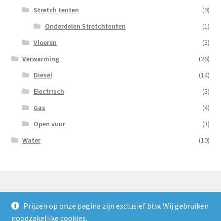
Stretch tenten
(9)
Onderdelen Stretchtenten
(1)
Vloeren
(5)
Verwarming
(26)
Diesel
(14)
Electrisch
(5)
Gas
(4)
Open vuur
(3)
Water
(10)
Prijzen op onze pagina zijn exclusief btw. Wij gebruiken
© Nooijens Verhuur 2026
noodzakelijke cookies.