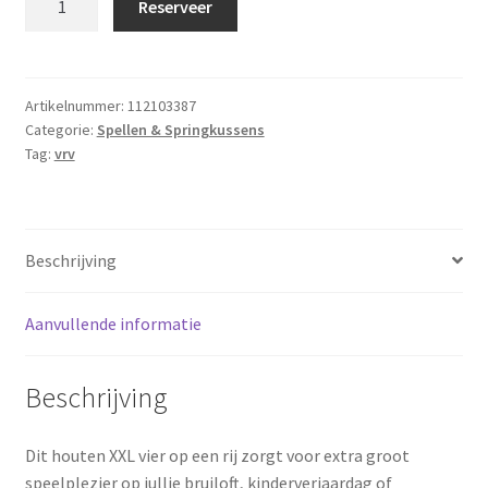
Reserveer
op
een
rij
XXL
Artikelnummer:
112103387
Categorie:
Spellen & Springkussens
hout
Tag:
vrv
aantal
Beschrijving
Aanvullende informatie
Beschrijving
Dit houten XXL vier op een rij zorgt voor extra groot
speelplezier op jullie bruiloft, kinderverjaardag of