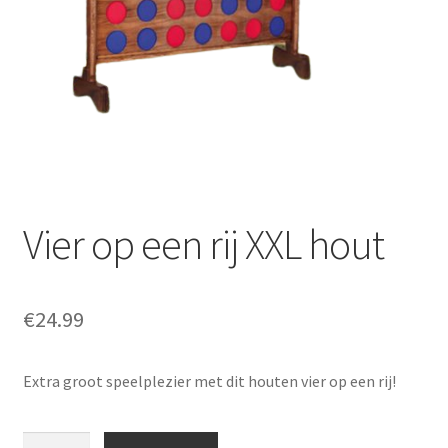
Offerte aanvraag
Privacybeleid
Vier op een rij XXL hout
€
24.99
Extra groot speelplezier met dit houten vier op een rij!
Vier