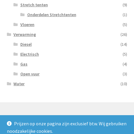
Stretch tenten
(9)
Onderdelen Stretchtenten
(1)
Vloeren
(5)
Verwarming
(26)
Diesel
(14)
Electrisch
(5)
Gas
(4)
Open vuur
(3)
Water
(10)
Prijzen op onze pagina zijn exclusief btw. Wij gebruiken
© Nooijens Verhuur 2026
noodzakelijke cookies.
Privacybeleid
Gebouwd met WooCommerce
.