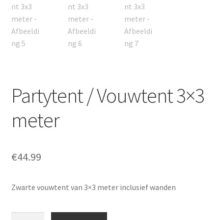
Partytent / Vouwtent 3×3
meter
€
44.99
Zwarte vouwtent van 3×3 meter inclusief wanden
Partytent