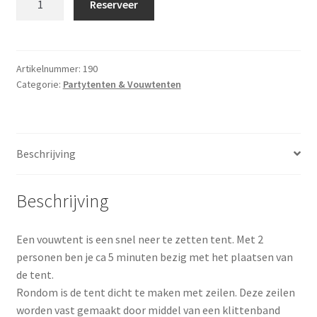
Reserveer
/
Vouwtent
3x3
meter
Artikelnummer:
190
Categorie:
Partytenten & Vouwtenten
aantal
Beschrijving
Beschrijving
Een vouwtent is een snel neer te zetten tent. Met 2
personen ben je ca 5 minuten bezig met het plaatsen van
de tent.
Rondom is de tent dicht te maken met zeilen. Deze zeilen
worden vast gemaakt door middel van een klittenband