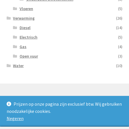
Vloeren
(5)
Verwarming
(26)
Diesel
(14)
Electrisch
(5)
Gas
(4)
Open vuur
(3)
Water
(10)
Prijzen op onze pagina zijn exclusief btw. Wij gebruiken
© Nooijens Verhuur 2026
noodzakelijke cookies.
Privacybeleid
Gebouwd met WooCommerce
.
Negeren