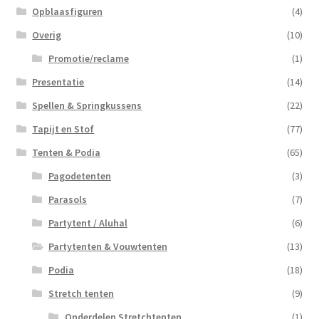
Opblaasfiguren
(4)
Overig
(10)
Promotie/reclame
(1)
Presentatie
(14)
Spellen & Springkussens
(22)
Tapijt en Stof
(77)
Tenten & Podia
(65)
Pagodetenten
(3)
Parasols
(7)
Partytent / Aluhal
(6)
Partytenten & Vouwtenten
(13)
Podia
(18)
Stretch tenten
(9)
Onderdelen Stretchtenten
(1)