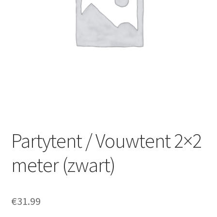
Offerte aanvraag
Privacybeleid
Partytent / Vouwtent 2×2
meter (zwart)
€
31.99