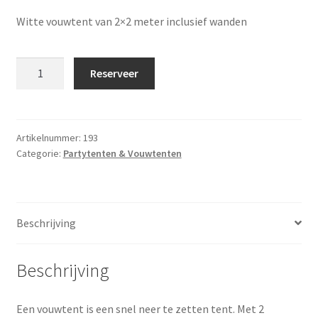
Witte vouwtent van 2×2 meter inclusief wanden
Partytent
Reserveer
/
Vouwtent
2x2
meter
Artikelnummer:
193
Categorie:
Partytenten & Vouwtenten
(zwart)
aantal
Beschrijving
Beschrijving
Een vouwtent is een snel neer te zetten tent. Met 2