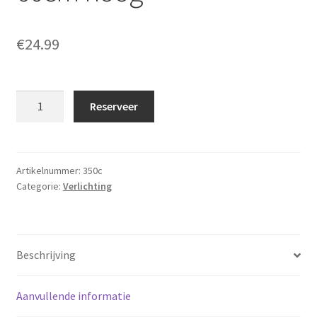
€
24.99
Kroonluchter
Reserveer
8
kaarslampjes
Ø80cm,
60cm
Artikelnummer:
350c
Categorie:
Verlichting
hoog
aantal
Beschrijving
Aanvullende informatie