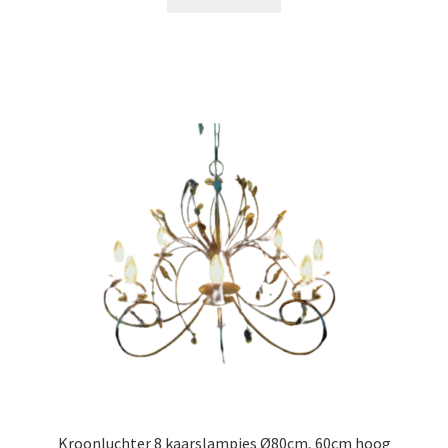
Kroonluchter 8 kaarslampjes Ø80cm, 60cm hoog