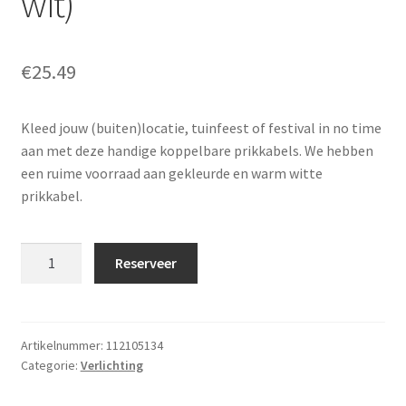
wit)
€
25.49
Kleed jouw (buiten)locatie, tuinfeest of festival in no time
aan met deze handige koppelbare prikkabels. We hebben
een ruime voorraad aan gekleurde en warm witte
prikkabel.
Prikkabel
Reserveer
30
m
(warm
wit)
Artikelnummer:
112105134
Categorie:
Verlichting
aantal