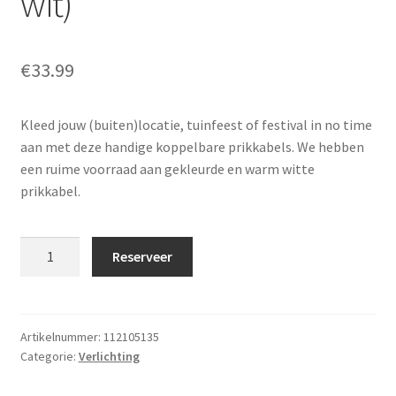
wit)
€
33.99
Kleed jouw (buiten)locatie, tuinfeest of festival in no time
aan met deze handige koppelbare prikkabels. We hebben
een ruime voorraad aan gekleurde en warm witte
prikkabel.
Prikkabel
Reserveer
40
m
(warm
wit)
Artikelnummer:
112105135
Categorie:
Verlichting
aantal