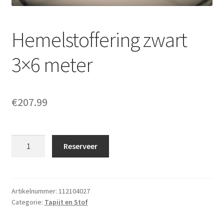
Offerte aanvraag
Hemelstoffering zwart
Privacybeleid
3×6 meter
€
207.99
Hemelstoffering
Reserveer
zwart
3x6
meter
aantal
Artikelnummer:
112104027
Categorie:
Tapijt en Stof