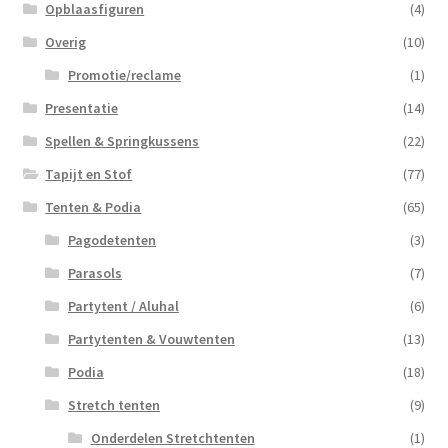
Opblaasfiguren
(4)
Overig
(10)
Promotie/reclame
(1)
Presentatie
(14)
Spellen & Springkussens
(22)
Tapijt en Stof
(77)
Tenten & Podia
(65)
Pagodetenten
(3)
Parasols
(7)
Partytent / Aluhal
(6)
Partytenten & Vouwtenten
(13)
Podia
(18)
Stretch tenten
(9)
Onderdelen Stretchtenten
(1)