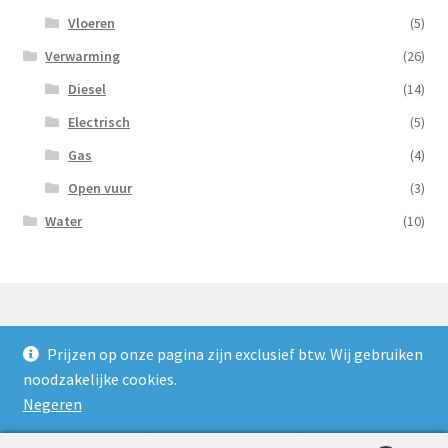
Vloeren
(5)
Verwarming
(26)
Diesel
(14)
Electrisch
(5)
Gas
(4)
Open vuur
(3)
Water
(10)
Prijzen op onze pagina zijn exclusief btw. Wij gebruiken
© Nooijens Verhuur 2026
noodzakelijke cookies.
Privacybeleid
Gebouwd met WooCommerce
.
Negeren