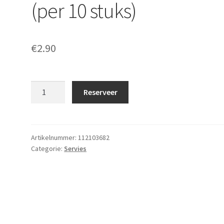
(per 10 stuks)
€
2.90
Gebakbord
Reserveer
glas
17cm
(per
10
Artikelnummer:
112103682
Categorie:
Servies
stuks)
aantal