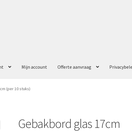
nt
Mijn account
Offerte aanvraag
Privacybel
ccount
Offerte aanvraag
Privacybeleid
cm (per 10 stuks)
Gebakbord glas 17cm