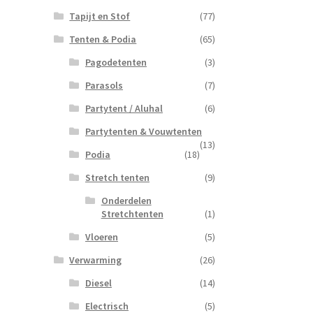
Tapijt en Stof
(77)
Tenten & Podia
(65)
Pagodetenten
(3)
Parasols
(7)
Partytent / Aluhal
(6)
Partytenten & Vouwtenten
(13)
Podia
(18)
Stretch tenten
(9)
Onderdelen
Stretchtenten
(1)
Vloeren
(5)
Verwarming
(26)
Diesel
(14)
Electrisch
(5)