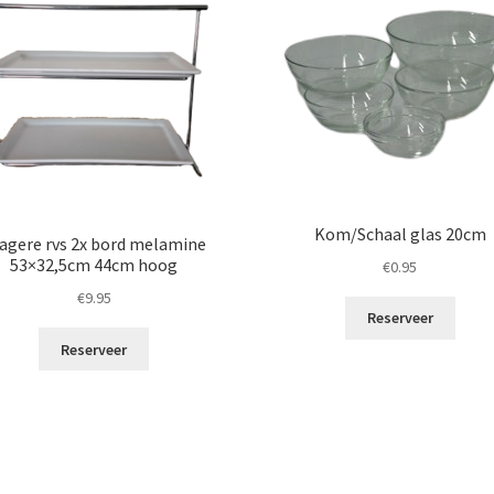
Kom/Schaal glas 20cm
agere rvs 2x bord melamine
53×32,5cm 44cm hoog
€
0.95
€
9.95
Reserveer
Reserveer