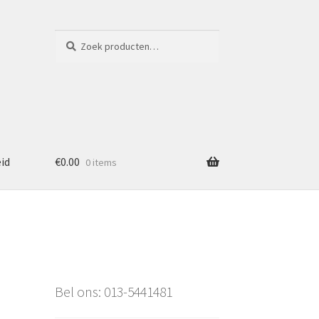
Zoeken
Zoeken
naar:
eid
€
0.00
0 items
Bel ons: 013-5441481