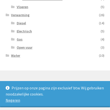
Vloeren
(5)
Verwarming
(26)
Diesel
(14)
Electrisch
(5)
Gas
(4)
Open vuur
(3)
Water
(10)
Prijzen op onze pagina zijn exclusief btw. Wij gebruiken
© Nooijens Verhuur 2026
noodzakelijke cookies.
Privacybeleid
Gebouwd met WooCommerce
.
Negeren