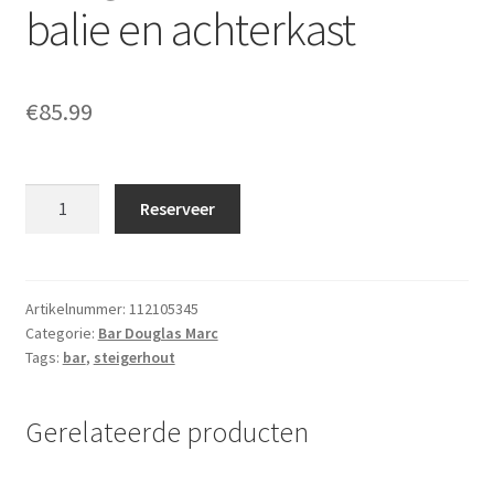
balie en achterkast
€
85.99
Douglas
Reserveer
bar
"Marc"
met
balie
Artikelnummer:
112105345
Categorie:
Bar Douglas Marc
en
Tags:
bar
,
steigerhout
achterkast
aantal
Gerelateerde producten