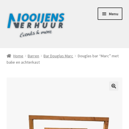
Ga
Ga
Menu
door
naar
naar
de
navigatie
inhoud
Home
Home
Barren
Bar Douglas Marc
Douglas bar “Marc” met
balie en achterkast
Afhaalbox Tilburg
Assortiment
Totaal Concept Voor Je Bruiloft
🔍
Mijn account
Offerte aanvraag