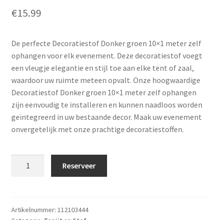
€
15.99
De perfecte Decoratiestof Donker groen 10×1 meter zelf
ophangen voor elk evenement. Deze decoratiestof voegt
een vleugje elegantie en stijl toe aan elke tent of zaal,
waardoor uw ruimte meteen opvalt. Onze hoogwaardige
Decoratiestof Donker groen 10×1 meter zelf ophangen
zijn eenvoudig te installeren en kunnen naadloos worden
geïntegreerd in uw bestaande decor. Maak uw evenement
onvergetelijk met onze prachtige decoratiestoffen.
Decoratiestof
Reserveer
Donker
groen
10x1
meter
Artikelnummer:
112103444