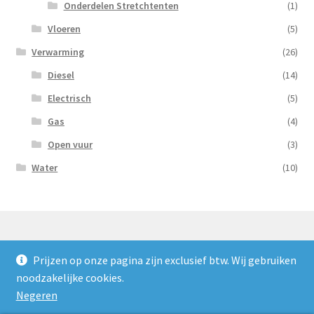
Onderdelen Stretchtenten
(1)
Vloeren
(5)
Verwarming
(26)
Diesel
(14)
Electrisch
(5)
Gas
(4)
Open vuur
(3)
Water
(10)
Prijzen op onze pagina zijn exclusief btw. Wij gebruiken
© Nooijens Verhuur 2026
noodzakelijke cookies.
Privacybeleid
Gebouwd met WooCommerce
.
Negeren