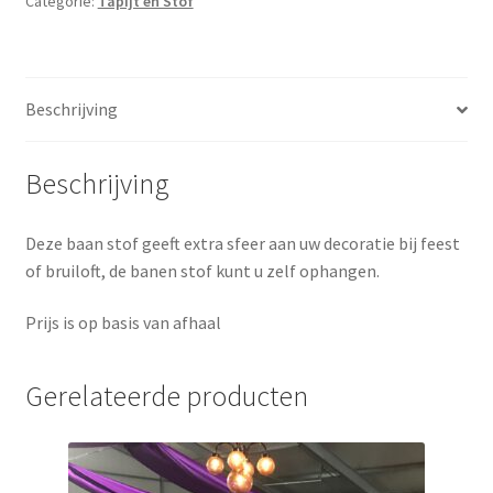
Categorie:
Tapijt en Stof
zelf
ophangen
aantal
Beschrijving
Beschrijving
Deze baan stof geeft extra sfeer aan uw decoratie bij feest
of bruiloft, de banen stof kunt u zelf ophangen.
Prijs is op basis van afhaal
Gerelateerde producten