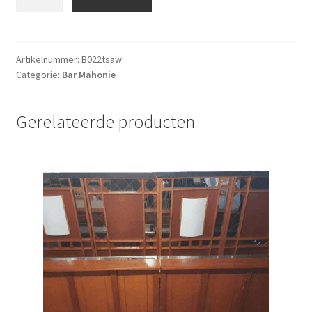
mahonie
2x0.8m
met
tap,
Artikelnummer:
B022tsaw
Categorie:
Bar Mahonie
spoelbak
en
achterwand
Gerelateerde producten
aantal