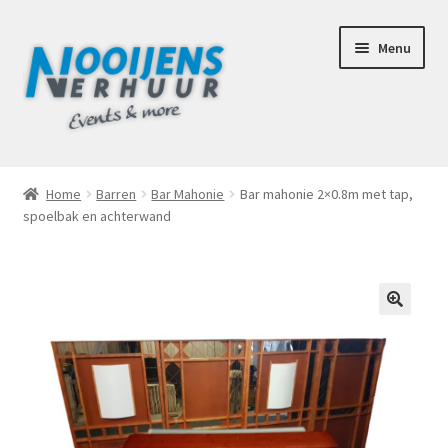
Ga
Ga
Menu
door
naar
naar
de
navigatie
inhoud
Home
Home
Barren
Bar Mahonie
Bar mahonie 2×0.8m met tap,
spoelbak en achterwand
Afhaalbox Tilburg
Assortiment
Totaal Concept Voor Je Bruiloft
🔍
Mijn account
Offerte aanvraag