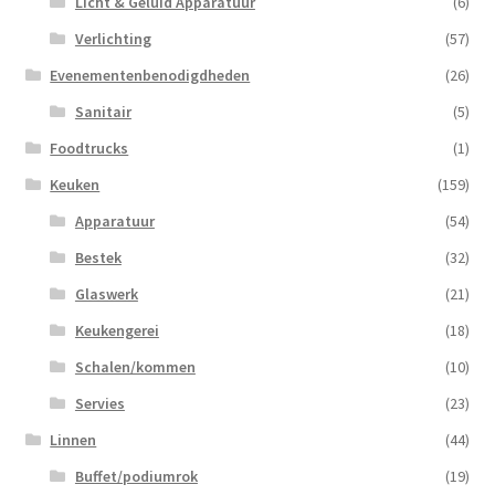
Licht & Geluid Apparatuur
(6)
Verlichting
(57)
Evenementenbenodigdheden
(26)
Sanitair
(5)
Foodtrucks
(1)
Keuken
(159)
Apparatuur
(54)
Bestek
(32)
Glaswerk
(21)
Keukengerei
(18)
Schalen/kommen
(10)
Servies
(23)
Linnen
(44)
Buffet/podiumrok
(19)