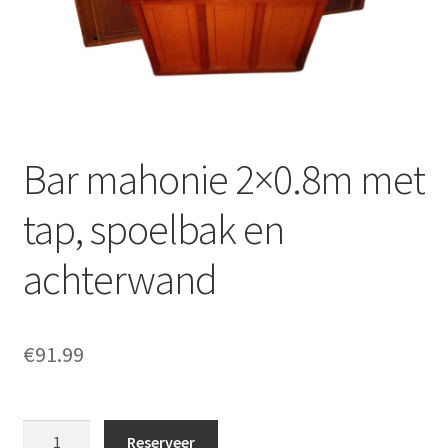
Offerte aanvraag
Privacybeleid
Bar mahonie 2×0.8m met
tap, spoelbak en
achterwand
€
91.99
Bar
Reserveer