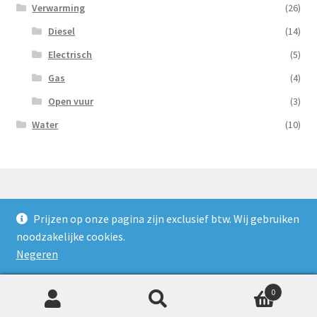
Verwarming
(26)
Diesel
(14)
Electrisch
(5)
Gas
(4)
Open vuur
(3)
Water
(10)
Prijzen op onze pagina zijn exclusief btw. Wij gebruiken
© Nooijens Verhuur 2026
noodzakelijke cookies.
Privacybeleid
Gebouwd met WooCommerce
.
Negeren
0
Zoeken
Zoeken