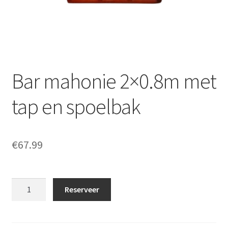
Offerte aanvraag
Privacybeleid
Bar mahonie 2×0.8m met
tap en spoelbak
€
67.99
Bar
Reserveer
mahonie
2x0.8m
met