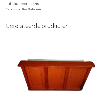
tap
Artikelnummer:
B022ts
Categorie:
Bar Mahonie
en
spoelbak
aantal
Gerelateerde producten