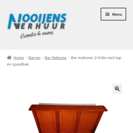
Ga
Ga
Menu
door
naar
naar
de
navigatie
inhoud
Home
Home
Barren
Bar Mahonie
Bar mahonie 2×0.8m met tap
en spoelbak
Afhaalbox Tilburg
Assortiment
Totaal Concept Voor Je Bruiloft
🔍
Mijn account
Offerte aanvraag