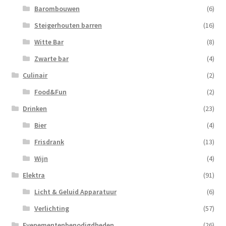
Barombouwen
(6)
Steigerhouten barren
(16)
Witte Bar
(8)
Zwarte bar
(4)
Culinair
(2)
Food&Fun
(2)
Drinken
(23)
Bier
(4)
Frisdrank
(13)
Wijn
(4)
Elektra
(91)
Licht & Geluid Apparatuur
(6)
Verlichting
(57)
Evenementenbenodigdheden
(26)