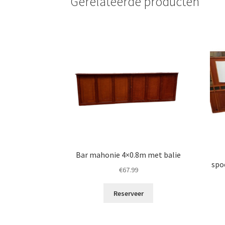
Gerelateerde producten
Bar mahonie 4×0.8m met balie
spo
€
67.99
Reserveer