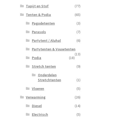
Tapijt en Stof
(77)
Tenten & Podia
(65)
Pagodetenten
(3)
Parasols
(7)
Partytent / Aluhal
(6)
Partytenten & Vouwtenten
(13)
Podia
(18)
Stretch tenten
(9)
Onderdelen
Stretchtenten
(1)
Vloeren
(5)
Verwarming
(26)
Diesel
(14)
Electrisch
(5)