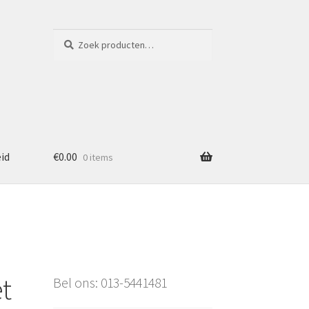
Zoeken
Zoeken
naar:
eid
€
0.00
0 items
t
Bel ons: 013-5441481