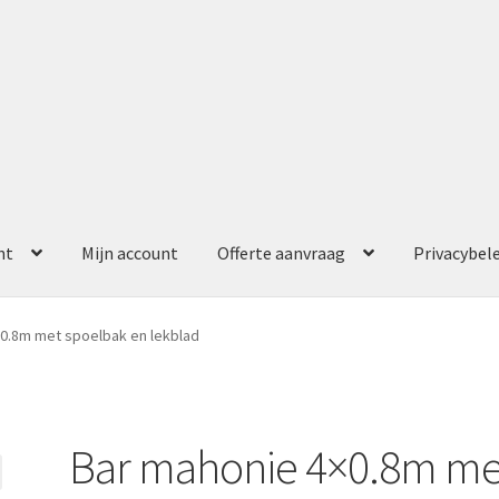
nt
Mijn account
Offerte aanvraag
Privacybel
ccount
Offerte aanvraag
Privacybeleid
0.8m met spoelbak en lekblad
Bar mahonie 4×0.8m me