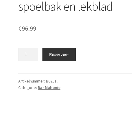
spoelbak en lekblad
€
96.99
Bar
Reserveer
mahonie
4x0.8m
met
spoelbak
Artikelnummer:
B025sl
Categorie:
Bar Mahonie
en
lekblad
aantal