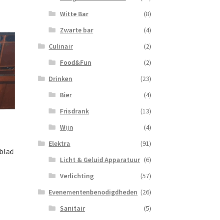
Witte Bar
(8)
Zwarte bar
(4)
Culinair
(2)
Food&Fun
(2)
Drinken
(23)
Bier
(4)
Frisdrank
(13)
Wijn
(4)
Elektra
(91)
blad
Licht & Geluid Apparatuur
(6)
Verlichting
(57)
Evenementenbenodigdheden
(26)
Sanitair
(5)