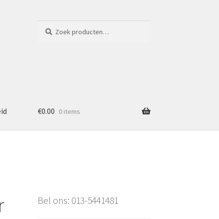
Zoeken
Zoeken
naar:
eid
€
0.00
0 items
r
Bel ons: 013-5441481