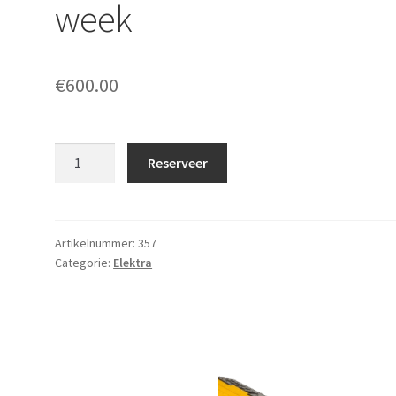
week
€
600.00
Aggregaat
Reserveer
45kva
prijs
per
week
Artikelnummer:
357
Categorie:
Elektra
aantal