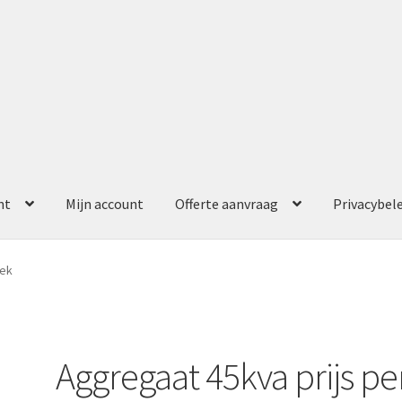
nt
Mijn account
Offerte aanvraag
Privacybel
ccount
Offerte aanvraag
Privacybeleid
eek
Aggregaat 45kva prijs pe