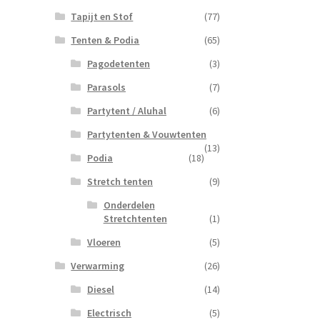
Tapijt en Stof
(77)
Tenten & Podia
(65)
Pagodetenten
(3)
Parasols
(7)
Partytent / Aluhal
(6)
Partytenten & Vouwtenten
(13)
Podia
(18)
Stretch tenten
(9)
Onderdelen
Stretchtenten
(1)
Vloeren
(5)
Verwarming
(26)
Diesel
(14)
Electrisch
(5)