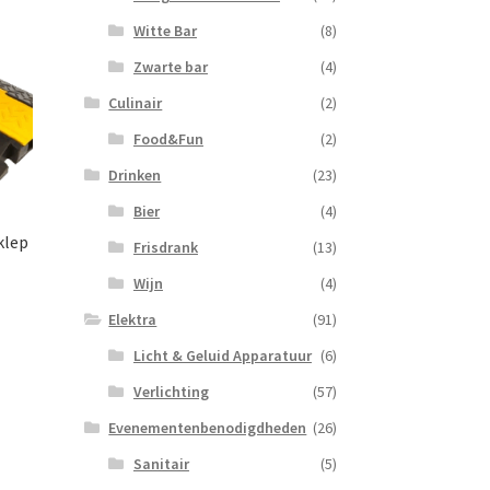
Witte Bar
(8)
Zwarte bar
(4)
Culinair
(2)
Food&Fun
(2)
Drinken
(23)
Bier
(4)
klep
Frisdrank
(13)
Wijn
(4)
Elektra
(91)
Licht & Geluid Apparatuur
(6)
Verlichting
(57)
Evenementenbenodigdheden
(26)
Sanitair
(5)