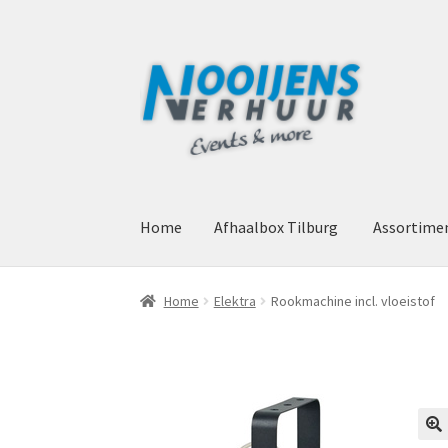
Ga
Ga
door
naar
naar
de
navigatie
inhoud
Home
Afhaalbox Tilburg
Assortime
Home
Afhaalbox Tilburg
Assortiment
Mijn a
Home
Elektra
Rookmachine incl. vloeistof