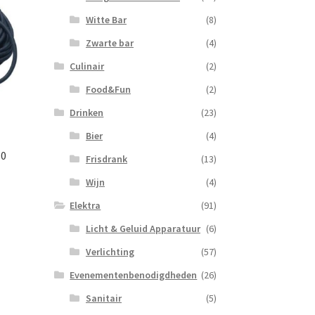
Witte Bar
(8)
Zwarte bar
(4)
Culinair
(2)
Food&Fun
(2)
Drinken
(23)
Bier
(4)
10
Frisdrank
(13)
Wijn
(4)
Elektra
(91)
Licht & Geluid Apparatuur
(6)
Verlichting
(57)
Evenementenbenodigdheden
(26)
Sanitair
(5)