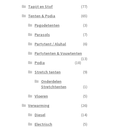
Tapijt en Stof
(77)
Tenten & Podia
(65)
Pagodetenten
(3)
Parasols
(7)
Partytent / Aluhal
(6)
Partytenten & Vouwtenten
(13)
Podia
(18)
Stretch tenten
(9)
Onderdelen
Stretchtenten
(1)
Vloeren
(5)
Verwarming
(26)
Diesel
(14)
Electrisch
(5)