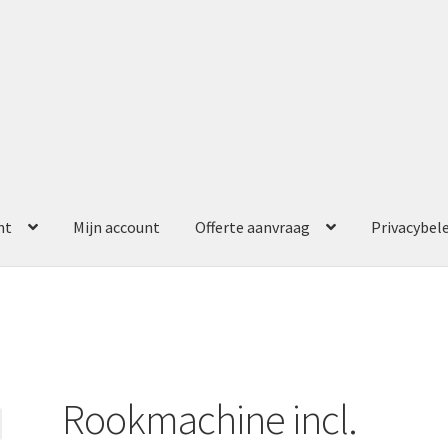
nt
Mijn account
Offerte aanvraag
Privacybel
ccount
Offerte aanvraag
Privacybeleid
Rookmachine incl.