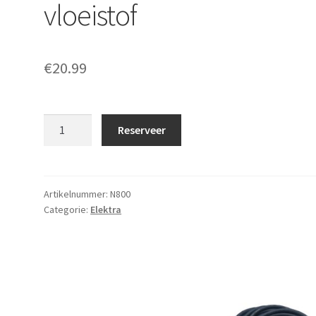
vloeistof
€
20.99
Rookmachine
Reserveer
incl.
vloeistof
aantal
Artikelnummer:
N800
Categorie:
Elektra