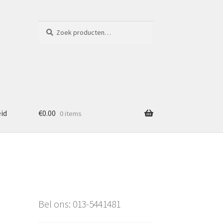
Zoeken
Zoeken
naar:
eid
€
0.00
0 items
Bel ons: 013-5441481