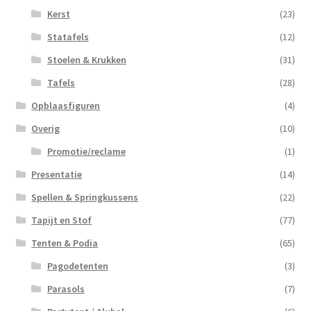
Kerst
(23)
Statafels
(12)
Stoelen & Krukken
(31)
Tafels
(28)
Opblaasfiguren
(4)
Overig
(10)
Promotie/reclame
(1)
Presentatie
(14)
Spellen & Springkussens
(22)
Tapijt en Stof
(77)
Tenten & Podia
(65)
Pagodetenten
(3)
Parasols
(7)