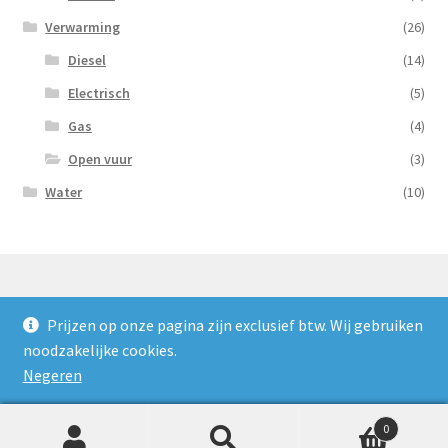
Verwarming
(26)
Diesel
(14)
Electrisch
(5)
Gas
(4)
Open vuur
(3)
Water
(10)
Prijzen op onze pagina zijn exclusief btw. Wij gebruiken
© Nooijens Verhuur 2026
noodzakelijke cookies.
Privacybeleid
Gebouwd met WooCommerce
.
Negeren
0