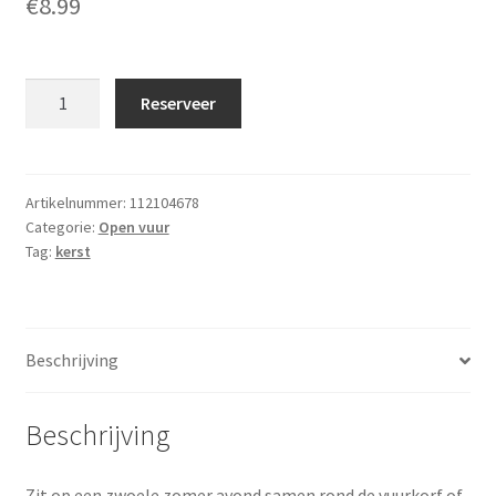
€
8.99
Vuurkorf
Reserveer
aantal
Artikelnummer:
112104678
Categorie:
Open vuur
Tag:
kerst
Beschrijving
Beschrijving
Zit op een zwoele zomer avond samen rond de vuurkorf of