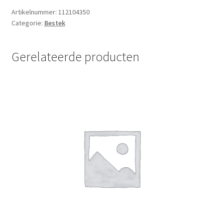
stuks)
Artikelnummer:
112104350
Categorie:
Bestek
aantal
Gerelateerde producten