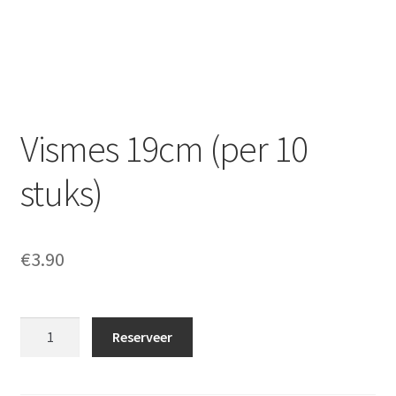
Offerte aanvraag
Privacybeleid
Vismes 19cm (per 10
stuks)
€
3.90
Vismes
Reserveer
19cm
(per
10