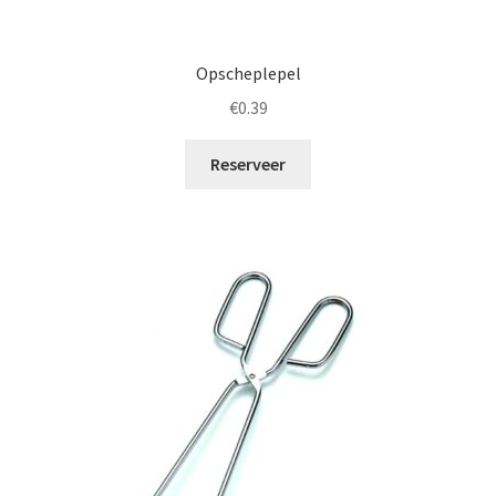
Opscheplepel
€
0.39
Reserveer