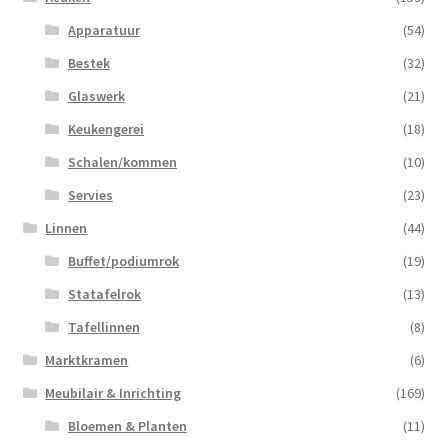
Apparatuur
(54)
Bestek
(32)
Glaswerk
(21)
Keukengerei
(18)
Schalen/kommen
(10)
Servies
(23)
Linnen
(44)
Buffet/podiumrok
(19)
Statafelrok
(13)
Tafellinnen
(8)
Marktkramen
(6)
Meubilair & Inrichting
(169)
Bloemen & Planten
(11)