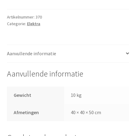
(400
volt)
aantal
Artikelnummer:
370
Categorie:
Elektra
Aanvullende informatie
Aanvullende informatie
Gewicht
10 kg
Afmetingen
40 × 40 × 50 cm