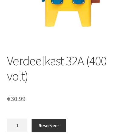
Offerte aanvraag
Privacybeleid
Verdeelkast 32A (400
volt)
€
30.99
Verdeelkast
Reserveer
32A