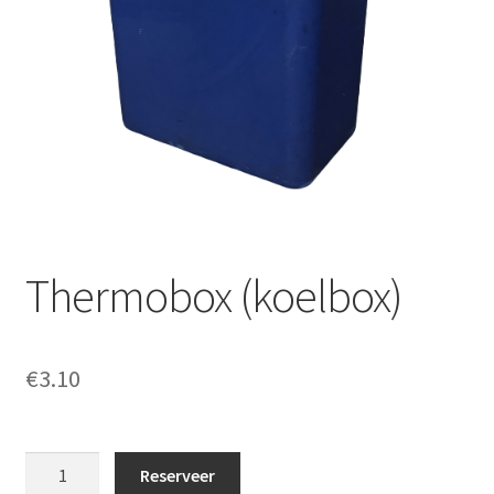
Offerte aanvraag
Privacybeleid
Thermobox (koelbox)
€
3.10
Thermobox
Reserveer
(koelbox)