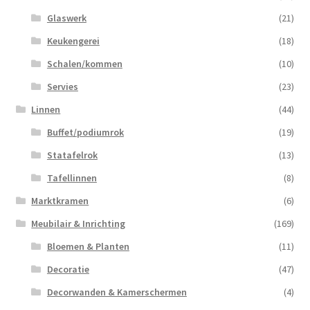
Glaswerk
(21)
Keukengerei
(18)
Schalen/kommen
(10)
Servies
(23)
Linnen
(44)
Buffet/podiumrok
(19)
Statafelrok
(13)
Tafellinnen
(8)
Marktkramen
(6)
Meubilair & Inrichting
(169)
Bloemen & Planten
(11)
Decoratie
(47)
Decorwanden & Kamerschermen
(4)