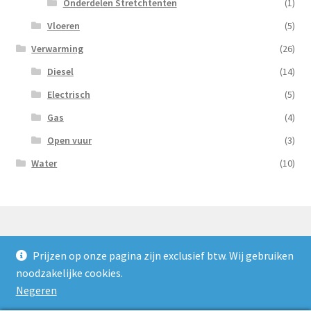
Onderdelen Stretchtenten
(1)
Vloeren
(5)
Verwarming
(26)
Diesel
(14)
Electrisch
(5)
Gas
(4)
Open vuur
(3)
Water
(10)
Prijzen op onze pagina zijn exclusief btw. Wij gebruiken
© Nooijens Verhuur 2026
noodzakelijke cookies.
Privacybeleid
Gebouwd met WooCommerce
.
Negeren