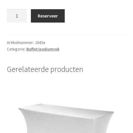
Terrastafelrok
Reserveer
stretch
Licht
bruin
aantal
Artikelnummer:
J043e
Categorie:
Buffet/podiumrok
Gerelateerde producten