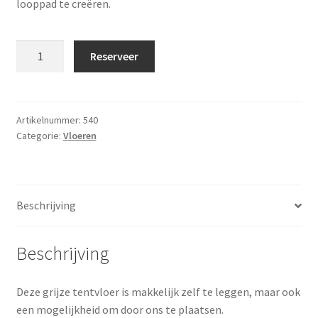
looppad te creëren.
Tentvloer
Reserveer
grijs
gelegd
per
m²
Artikelnummer:
540
Categorie:
Vloeren
aantal
Beschrijving
Beschrijving
Deze grijze tentvloer is makkelijk zelf te leggen, maar ook
een mogelijkheid om door ons te plaatsen.