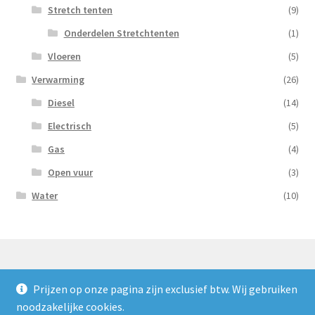
Stretch tenten
(9)
Onderdelen Stretchtenten
(1)
Vloeren
(5)
Verwarming
(26)
Diesel
(14)
Electrisch
(5)
Gas
(4)
Open vuur
(3)
Water
(10)
Prijzen op onze pagina zijn exclusief btw. Wij gebruiken
© Nooijens Verhuur 2026
noodzakelijke cookies.
Privacybeleid
Gebouwd met WooCommerce
.