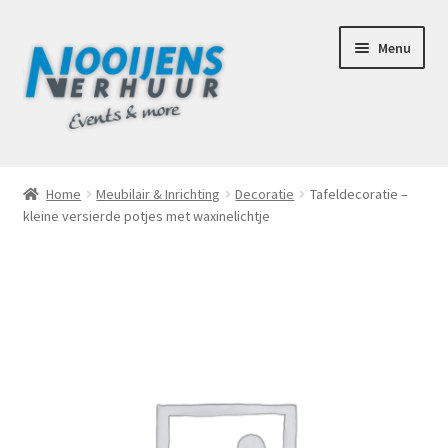
Ga
Ga
Menu
door
naar
naar
de
navigatie
inhoud
Home
Home
Meubilair & Inrichting
Decoratie
Tafeldecoratie –
kleine versierde potjes met waxinelichtje
Afhaalbox Tilburg
Assortiment
Totaal Concept Voor Je Bruiloft
Mijn account
Offerte aanvraag