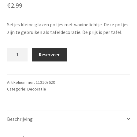
€
2.99
Setjes kleine glazen potjes met waxinelichtje. Deze potjes
zijn te gebruiken als tafeldecoratie. De prijs is per tafel.
Tafeldecoratie
Reserveer
-
kleine
versierde
potjes
Artikelnummer:
112103620
Categorie:
Decoratie
met
waxinelichtje
aantal
Beschrijving