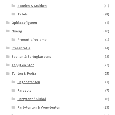
Stoelen & Krukken
(31)
Tafels
(28)
Opblaasfiguren
(4)
Overig
(10)
Promotie/reclame
(1)
Presentatie
(14)
Spellen & Springkussens
(22)
Tapijt en Stof
(77)
Tenten & Podia
(65)
Pagodetenten
(3)
Parasols
(7)
Partytent / Aluhal
(6)
Partytenten & Vouwtenten
(13)