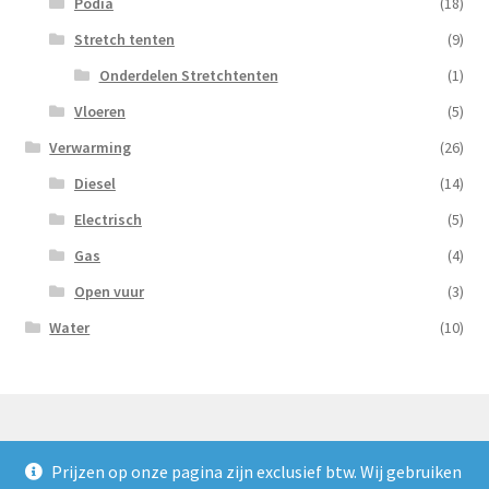
Podia
(18)
Stretch tenten
(9)
Onderdelen Stretchtenten
(1)
Vloeren
(5)
Verwarming
(26)
Diesel
(14)
Electrisch
(5)
Gas
(4)
Open vuur
(3)
Water
(10)
Prijzen op onze pagina zijn exclusief btw. Wij gebruiken
© Nooijens Verhuur 2026