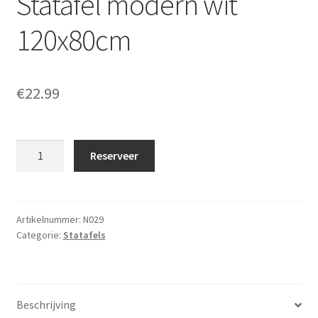
Statafel modern wit
120x80cm
€
22.99
Statafel
Reserveer
modern
wit
120x80cm
aantal
Artikelnummer:
N029
Categorie:
Statafels
Beschrijving