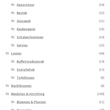
Apparatuur
(54)
Bestek
(32)
Glaswerk
(21)
Keukengerei
(18)
Schalen/kommen
(10)
Servies
(23)
Linnen
(44)
Buffet/podiumrok
(19)
Statafelrok
(13)
Tafellinnen
(8)
Marktkramen
(6)
Meubilair & Inrichting
(169)
Bloemen & Planten
(11)
Decoratie
(47)