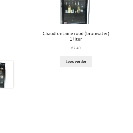
Chaudfontaine rood (bronwater)
1 liter
€
2.49
Lees verder