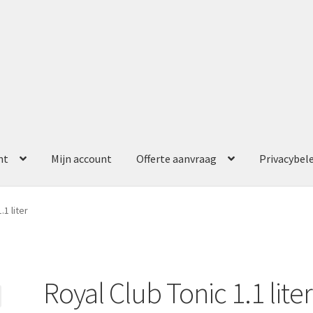
nt
Mijn account
Offerte aanvraag
Privacybel
ccount
Offerte aanvraag
Privacybeleid
.1 liter
Royal Club Tonic 1.1 liter