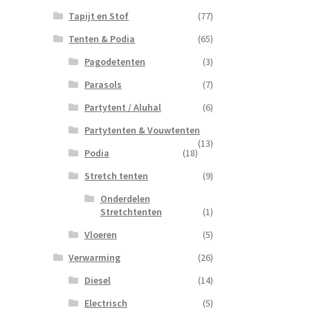
Tapijt en Stof
(77)
Tenten & Podia
(65)
Pagodetenten
(3)
Parasols
(7)
Partytent / Aluhal
(6)
Partytenten & Vouwtenten
(13)
Podia
(18)
Stretch tenten
(9)
Onderdelen
Stretchtenten
(1)
Vloeren
(5)
Verwarming
(26)
Diesel
(14)
Electrisch
(5)