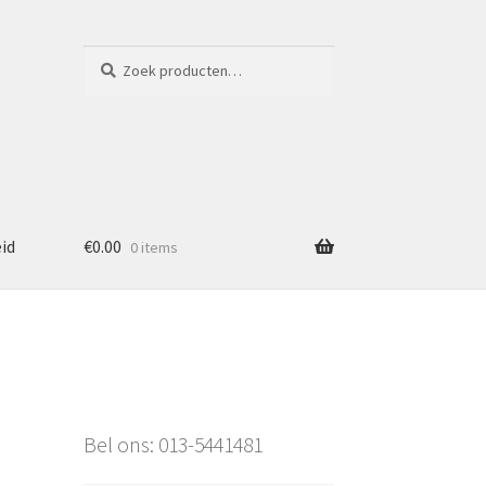
Zoeken
Zoeken
naar:
eid
€
0.00
0 items
Bel ons: 013-5441481