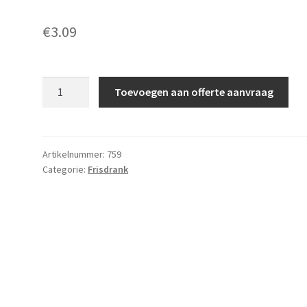
€
3.09
Royal
Toevoegen aan offerte aanvraag
Club
Tonic
1.1
liter
Artikelnummer:
759
Categorie:
Frisdrank
aantal