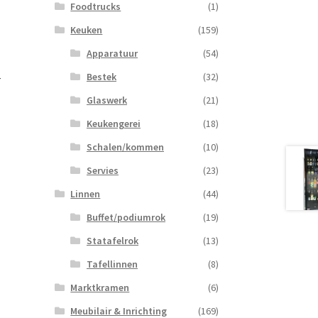
Foodtrucks
(1)
Keuken
(159)
Apparatuur
(54)
Bestek
(32)
r
Glaswerk
(21)
Keukengerei
(18)
Schalen/kommen
(10)
Servies
(23)
Linnen
(44)
Buffet/podiumrok
(19)
Statafelrok
(13)
Tafellinnen
(8)
Marktkramen
(6)
Meubilair & Inrichting
(169)