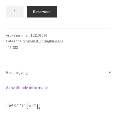
Professionele
Reserveer
airhockey
tafel
aantal
Artikelnummer:
112103656
Categorie:
Spellen & Springkussens
Tag:
vrv
Beschrijving
Aanvullende informatie
Beschrijving