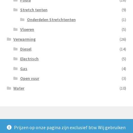
Stretch tenten
(9)
Onderdelen Stretchtenten
(1)
Vloeren
(5)
Verwarming
(26)
Diesel
(14)
Electrisch
(5)
Gas
(4)
Open vuur
(3)
Water
(10)
Prijzen op onze pagina zijn exclusief btw. Wij gebruiken
© Nooijens Verhuur 2026