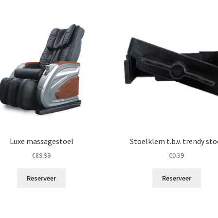
Luxe massagestoel
Stoelklem t.b.v. trendy sto
€
89.99
€
0.39
Reserveer
Reserveer