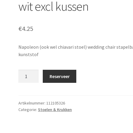
wit excl kussen
€
4.25
Napoleon (ook wel chiavari stoel) wedding chair stapelb
kunststof
Napoleon
Reserveer
stoel
kunststof
wit
excl
Artikelnummer:
112105326
Categorie:
Stoelen & Krukken
kussen
aantal