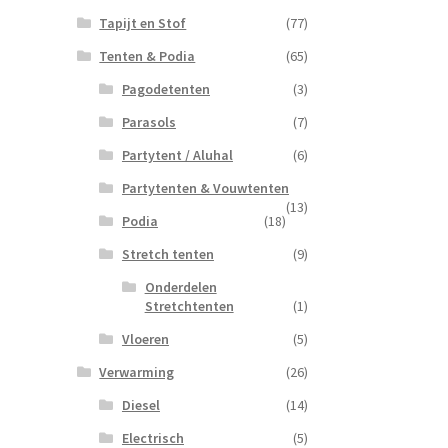
Tapijt en Stof
(77)
Tenten & Podia
(65)
Pagodetenten
(3)
Parasols
(7)
Partytent / Aluhal
(6)
Partytenten & Vouwtenten
(13)
Podia
(18)
Stretch tenten
(9)
Onderdelen
Stretchtenten
(1)
Vloeren
(5)
Verwarming
(26)
Diesel
(14)
Electrisch
(5)