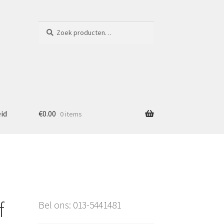
Zoeken
Zoeken
naar:
eid
€
0.00
0 items
f
Bel ons: 013-5441481