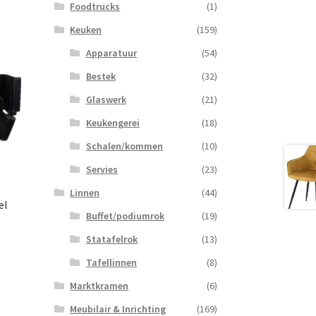
Foodtrucks
(1)
Keuken
(159)
Apparatuur
(54)
Bestek
(32)
Glaswerk
(21)
Keukengerei
(18)
Schalen/kommen
(10)
Servies
(23)
Linnen
(44)
el
Buffet/podiumrok
(19)
Statafelrok
(13)
Tafellinnen
(8)
Marktkramen
(6)
Meubilair & Inrichting
(169)