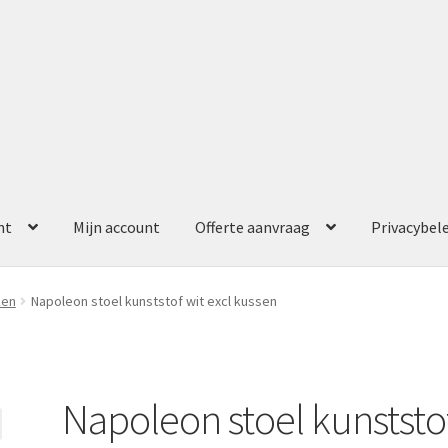
nt
Mijn account
Offerte aanvraag
Privacybel
ccount
Offerte aanvraag
Privacybeleid
ken
Napoleon stoel kunststof wit excl kussen
Napoleon stoel kunststo