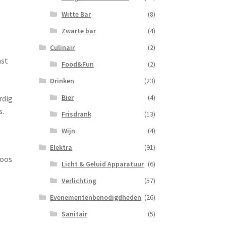
Witte Bar
(8)
Zwarte bar
(4)
Culinair
(2)
ast
Food&Fun
(2)
Drinken
(23)
Bier
(4)
rdig
s.
Frisdrank
(13)
Wijn
(4)
Elektra
(91)
loos
Licht & Geluid Apparatuur
(6)
Verlichting
(57)
Evenementenbenodigdheden
(26)
Sanitair
(5)