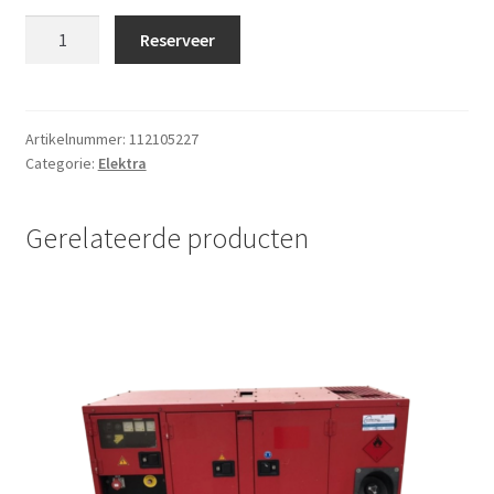
Krachtstroomkabel
Reserveer
16A,
10
meter
aantal
Artikelnummer:
112105227
Categorie:
Elektra
Gerelateerde producten