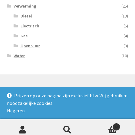
Verwarming
(25)
Diesel
(13)
Electrisch
(5)
Gas
(4)
Open vuur
(3)
Water
(10)
Prijzen op onze pagina zijn exclusief btw. Wij gebruiken
© Nooijens Verhuur 2026
noodzakelijke cookies.
Privacybeleid
Gebouwd met WooCommerce
.
Negeren
0
Zoeken
Zoeken