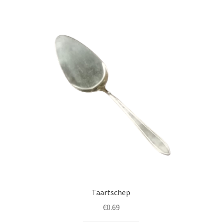
Taartschep
€
0.69