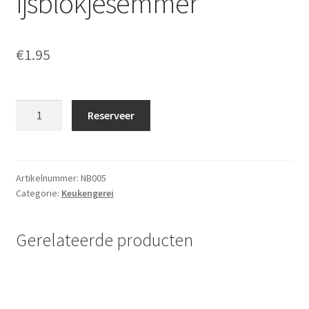
ijsblokjesemmer
€
1.95
ijsemmer
Reserveer
/
ijsblokjesemmer
aantal
Artikelnummer:
NB005
Categorie:
Keukengerei
Gerelateerde producten