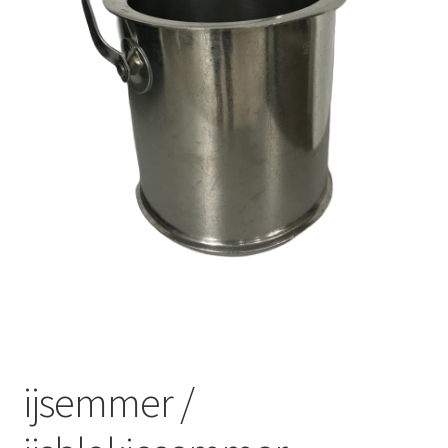
Offerte aanvraag
Privacybeleid
ijsemmer /